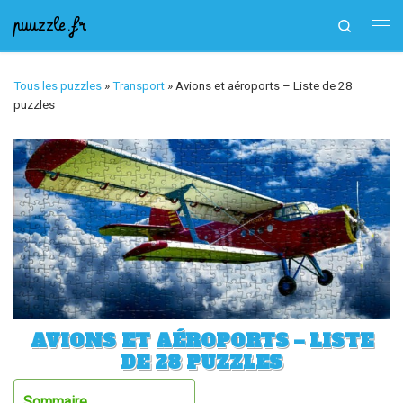
puuzzle.fr
Search
Skip to content
Me
Tous les puzzles
»
Transport
»
Avions et aéroports – Liste de 28
puzzles
AVIONS ET AÉROPORTS – LISTE
DE 28 PUZZLES
Sommaire