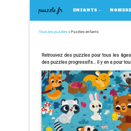
Skip to content
puuzzle.fr
ENFANTS
NOMBRE
Tous les puzzles
»
Puzzles enfants
Retrouvez des puzzles pour tous les âges,
des puzzles progressifs… il y en a pour tou