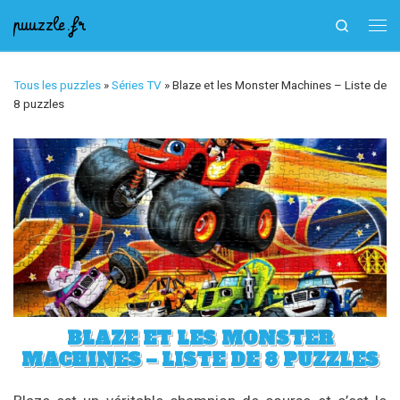
puuzzle.fr
Search
Skip to content
Me
Tous les puzzles
»
Séries TV
»
Blaze et les Monster Machines – Liste de
8 puzzles
BLAZE ET LES MONSTER
MACHINES – LISTE DE 8 PUZZLES