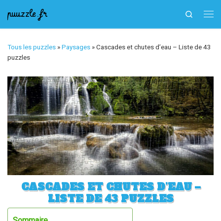
puuzzle.fr
Search
Skip to content
Me
Tous les puzzles
»
Paysages
»
Cascades et chutes d’eau – Liste de 43
puzzles
CASCADES ET CHUTES D’EAU –
LISTE DE 43 PUZZLES
Sommaire