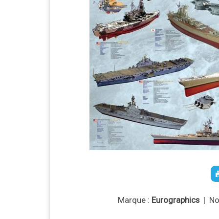
Marque :
Eurographics
| No