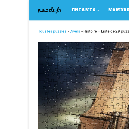
Skip to content
puuzzle.fr
ENFANTS
NOMBRE
Tous les puzzles
»
Divers
»
Histoire – Liste de 29 puz