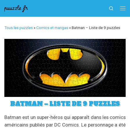
puuzzle.fr
Search
Skip to content
Me
Tous les puzzles
»
Comics et mangas
»
Batman – Liste de 9 puzzles
BATMAN – LISTE DE 9 PUZZLES
Batman est un super-héros qui apparaît dans les comics
américains publiés par DC Comics. Le personnage a été