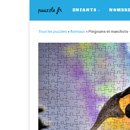
Skip to content
puuzzle.fr
ENFANTS
NOMBRE
Tous les puzzles
»
Animaux
»
Pingouins et manchots –