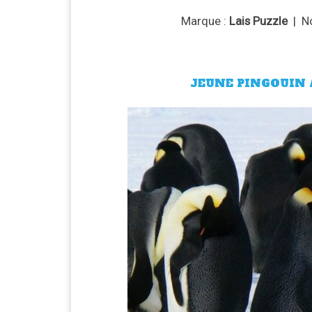
Marque :
Lais Puzzle
| No
JEUNE PINGOUIN A